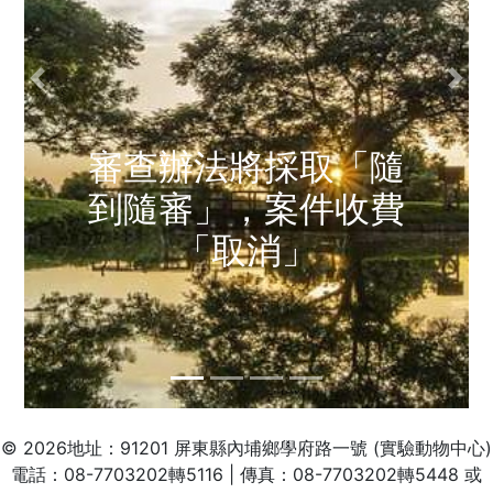
審查辦法將採取「隨
到隨審」，案件收費
「取消」
© 2026地址：91201 屏東縣內埔鄉學府路一號 (實驗動物中心)
電話：08-7703202轉5116 | 傳真：08-7703202轉5448 或